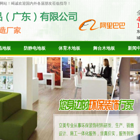
网站！竭诚欢迎国内外各届朋友莅临指导！
晶地板
防静电地板
体育木地板
舞台木地板
新闻