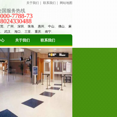
｜
｜
关于我们
联系我们
网站地图
全国服务热线
4000-7788-73
18024330488
东莞
、
广州
、
深圳
、
珠海
、
惠州
、
中山
、
佛山
、
麻
城
、
武汉
、
海口
、
三亚
、
重庆
、
南宁
、
中心
关于我们
联系我们