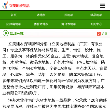
首页
木地板
胶地板
微晶地板
防静电地板
体育木地板
舞台木地板
新闻中心
深圳分部
返回
立美建材深圳营销分部（立美地板制品（广东）有限公
司）专业从事环保装饰材料研发、生产、销售、设计、施
工、服务为一体的多元化6S企业。主营: 实木地板、复合地
板、木塑地板、微晶木地板、户外木地板、PVC胶地板、防
静电地板、全钢架空地板、全钢OA地 板；生态木天花、背景
墙、外墙板、凉亭、花架、园艺景观、防腐木等配套工程。
多年来我们始终以构建一体化时尚环保家居为发展方针，广
泛整合行业先进制造厂商，汇集优势资源，与深圳市鸿基木
业有限公司强强联手。
鸿基木业作为广东省木地板一线品牌，它承载了20年的经
营发展历程。连续三年被列为中国木材流通协会“全国30家实