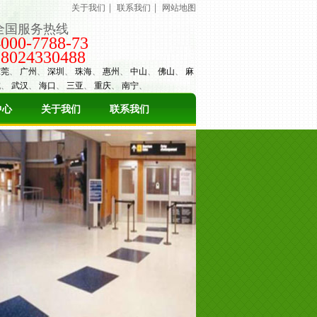
｜
｜
关于我们
联系我们
网站地图
全国服务热线
4000-7788-73
18024330488
东莞
、
广州
、
深圳
、
珠海
、
惠州
、
中山
、
佛山
、
麻
城
、
武汉
、
海口
、
三亚
、
重庆
、
南宁
、
中心
关于我们
联系我们