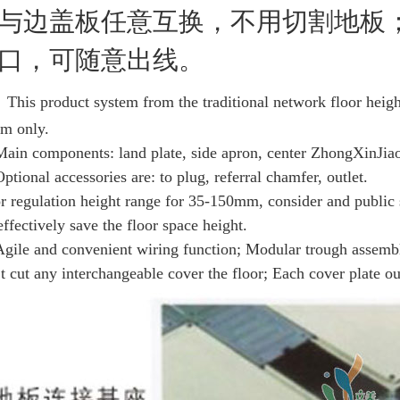
与边盖板任意互换，不用切割地板
口，可随意出线。
This product system from the traditional network floor heigh
m only.
 components: land plate, side apron, center ZhongXinJiao 
onal accessories are: to plug, referral chamfer, outlet.
r regulation height range for 35-150mm, consider and public sit
effectively save the floor space height.
e and convenient wiring function; Modular trough assemble
t cut any interchangeable cover the floor; Each cover plate ou