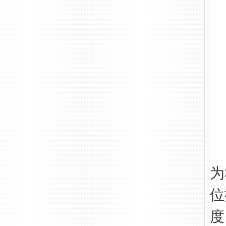
该
为
位
度