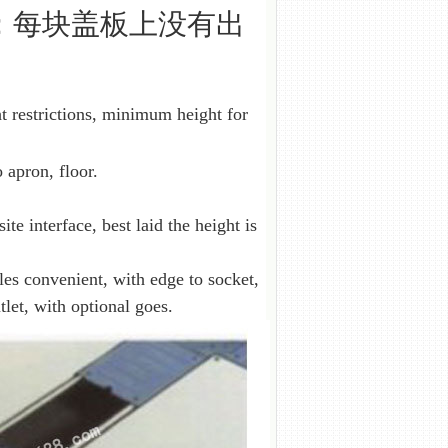
；每块盖板上没有出
t restrictions, minimum height for
apron, floor.
e interface, best laid the height is
s convenient, with edge to socket,
tlet, with optional goes.