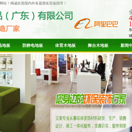
网站！竭诚欢迎国内外各届朋友莅临指导！
晶地板
防静电地板
体育木地板
舞台木地板
新闻