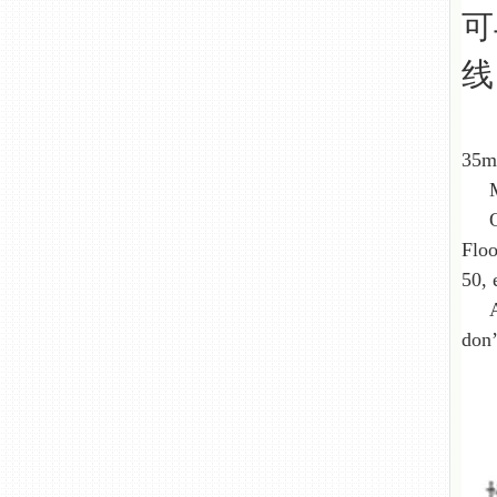
可
线
35m
Main
Opti
Floo
50, 
Agil
don’