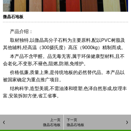
微晶石地板
产品介绍：
取材独特,以微晶高分子石料为主要原料,配以PVC树脂及
其他辅料,经高温（300摄氏度）高压（9000kg）精制而成。
本产品不含甲醛。品无毒无害,属于环保健康型材料,且不
会老化,不变形,不褪色,阻燃,防潮,免维护。
价格低廉,质量上乘,是传统地板的必然替代品。本产品以
被国家确定为重点推广项目。
结构科学,造型美观,不需油漆和喷塑,色泽自然形成,纹理丰
富,安装拆卸方便,省工省事。
上一页
下一页
微晶石地板
微晶石地板