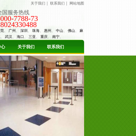
｜
｜
关于我们
联系我们
网站地图
全国服务热线
4000-7788-73
18024330488
东莞
、
广州
、
深圳
、
珠海
、
惠州
、
中山
、
佛山
、
麻
城
、
武汉
、
海口
、
三亚
、
重庆
、
南宁
、
中心
关于我们
联系我们