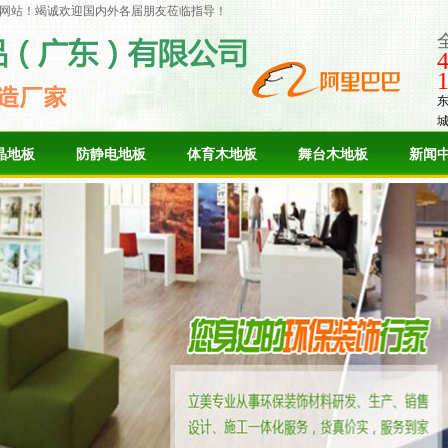
网站！竭诚欢迎国内外各届朋友莅临指导！
晶地板
防静电地板
体育木地板
舞台木地板
新闻