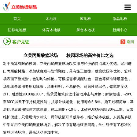
首页
木地板
胶地板
微晶地板
防静电地板
体育木地板
舞台木地板
新闻中心
客户见证
返回
立美丙烯酸篮球场——校园球场的高性价比之选
对于预算有限的校园，立美丙烯酸篮球场以实用与经济的特点成为优选。采用进
口丙烯酸树脂，添加钛白粉与防滑颗粒，具有施工便捷、耐磨抗压等优势。篮球
场表面平整光滑，色彩均匀鲜艳，可根据需求调配红色、蓝色等标准球场颜色，
场地线条采用专用划线漆，清晰鲜明，不易褪色。耐磨性能出色，铅笔硬度达
2H，耐磨性≤0.03g/100r，能承受频繁的篮球运动冲击与摩擦；耐候性强，-20℃
至60℃温差下保持稳定性能，抗紫外线老化，使用寿命5-8年。施工过程简单，基
层处理后采用辊涂方式涂刷，施工周期7-10天，比硅PU球场缩短30%工期。日常
维护便捷，只需用清水冲洗，局部破损可单独修补，维护成本极低。东莞某乡镇
中学采用立美丙烯酸篮球场后，解决了原有场地破旧问题，学生终于有了标准的
篮球运动场地，课余活动更加丰富。