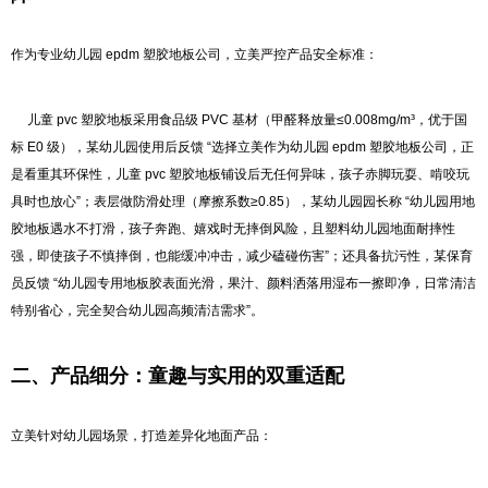
作为专业幼儿园 epdm 塑胶地板公司，立美严控产品安全标准：
儿童 pvc 塑胶地板采用食品级 PVC 基材（甲醛释放量≤0.008mg/m³，优于国
标 E0 级），某幼儿园使用后反馈 “选择立美作为幼儿园 epdm 塑胶地板公司，正
是看重其环保性，儿童 pvc 塑胶地板铺设后无任何异味，孩子赤脚玩耍、啃咬玩
具时也放心”；表层做防滑处理（摩擦系数≥0.85），某幼儿园园长称 “幼儿园用地
胶地板遇水不打滑，孩子奔跑、嬉戏时无摔倒风险，且塑料幼儿园地面耐摔性
强，即使孩子不慎摔倒，也能缓冲冲击，减少磕碰伤害”；还具备抗污性，某保育
员反馈 “幼儿园专用地板胶表面光滑，果汁、颜料洒落用湿布一擦即净，日常清洁
特别省心，完全契合幼儿园高频清洁需求”。
二、产品细分：童趣与实用的双重适配
立美针对幼儿园场景，打造差异化地面产品：