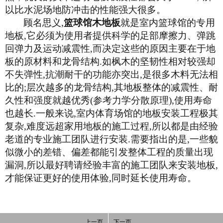
以比水泥场地防冲击的性能强大很多。
顾名思义
,
篮球馆木地板
就是室内篮球馆的专用
地板
,
它必须为使用者提供科学的足部摩擦力、弹跳
回弹力及运动减震性
,
而决定这些的原因主要在于地
板的原材料和龙骨结构
.
如枫木的坚韧性相对较强却
不失弹性
,
抗潮耐干的功能亦突出
,
是很多木料无法相
比的
;
层次越多的龙骨结构
,
其地板整体的减震性、耐
久性和强度就越优秀
(
参考力学分散原理
),
使用寿命
也越长
.
一般来说
,
室内体育场馆的地板安装工程极其
复杂
,
难度远超家用地板的施工过程
,
所以都是由经验
老道的专业施工团队进行安装
.
需要指出的是
,
一些貌
似微小的差错、偏差都能引发整体工程的质量出现
漏洞
,
所以最好聘请经验丰富的施工团队来安装地板
,
才能保证更好的使用体验
,
同时延长使用寿命。
上一页
下一页