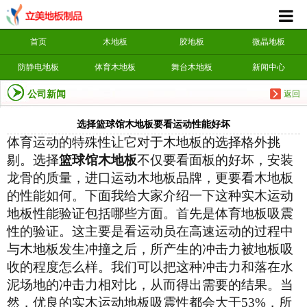
首页
木地板
胶地板
微晶地板
防静电地板
体育木地板
舞台木地板
新闻中心
公司新闻
返回
选择篮球馆木地板要看运动性能好坏
体育运动的特殊性让它对于木地板的选择格外挑
剔。选择
篮球馆木地板
不仅要看面板的好坏，安装
龙骨的质量，进口运动木地板品牌，更要看木地板
的性能如何。下面我给大家介绍一下这种实木运动
地板性能验证包括哪些方面。首先是体育地板吸震
性的验证。这主要是看运动员在高速运动的过程中
与木地板发生冲撞之后，所产生的冲击力被地板吸
收的程度怎么样。我们可以把这种冲击力和落在水
泥场地的冲击力相对比，从而得出需要的结果。当
然，优良的实木运动地板吸震性都会大于
53%
，所