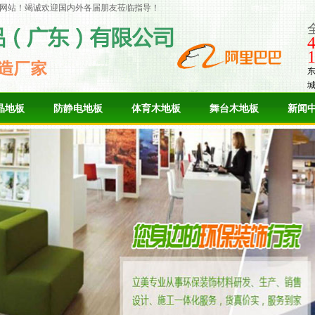
网站！竭诚欢迎国内外各届朋友莅临指导！
晶地板
防静电地板
体育木地板
舞台木地板
新闻