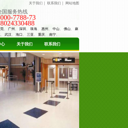
｜
｜
关于我们
联系我们
网站地图
全国服务热线
4000-7788-73
18024330488
东莞
、
广州
、
深圳
、
珠海
、
惠州
、
中山
、
佛山
、
麻
城
、
武汉
、
海口
、
三亚
、
重庆
、
南宁
、
中心
关于我们
联系我们