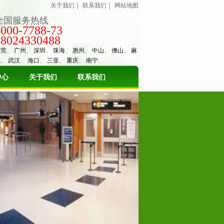
｜
｜
关于我们
联系我们
网站地图
全国服务热线
4000-7788-73
18024330488
东莞
、
广州
、
深圳
、
珠海
、
惠州
、
中山
、
佛山
、
麻
城
、
武汉
、
海口
、
三亚
、
重庆
、
南宁
、
中心
关于我们
联系我们