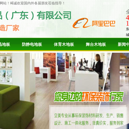
网站！竭诚欢迎国内外各届朋友莅临指导！
晶地板
防静电地板
体育木地板
舞台木地板
新闻