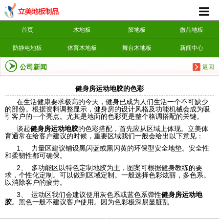
首页
木地板
胶地板
微晶地板
防静电地板
体育木地板
舞台木地板
新闻中心
公司新闻
返回
健身房运动地胶的色彩
在生活健康要求极高的今天，健身已成为人们生活一个不可缺少
的部份。根据资料调整显示，健身房的设计风格及功能机械会成为吸
引客户的一个亮点。尤其是地面的色彩更是整个格调搭配的关键。
谈起
健身房运动地胶
的色彩搭配，首先应从区域上体现。立美体
育通常在给客户建议的时候，重要区域我们一般会给出以下意见：
1、 力量区建议铺设黑闪蓝或黑闪黄的环保型安全地垫。安全性
和柔韧性都可确保。
2、 多功能区以特色定制地胶为主，图案可根据健身教练的要
求，个性化定制。可以做到区域定制。一般选择色彩炫丽，多色系。
以消除客户的疲劳。
3、 运动区我们会建议使用灰色系或蓝色系弹性
健身房运动地
胶
。黑色一般不建议客户使用。因为色彩极深易显脏乱