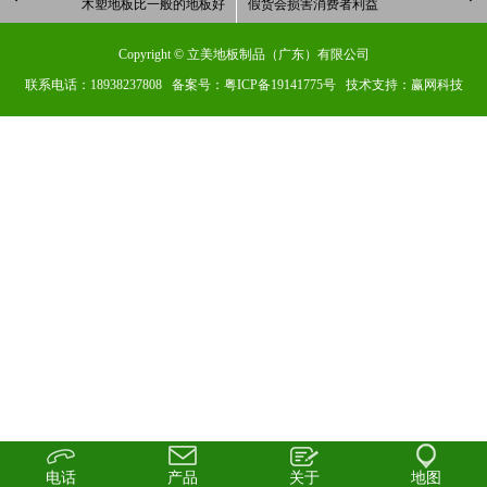
木塑地板比一般的地板好
假货会损害消费者利益
Copyright © 立美地板制品（广东）有限公司
联系电话：18938237808 备案号：
粤ICP备19141775号
技术支持：赢网科技
电话
产品
关于
地图