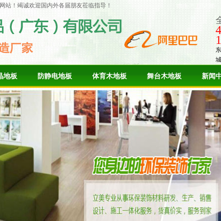
网站！竭诚欢迎国内外各届朋友莅临指导！
晶地板
防静电地板
体育木地板
舞台木地板
新闻