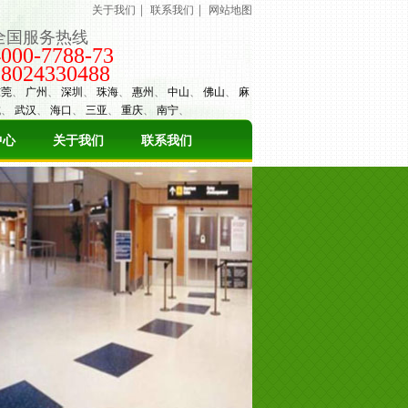
｜
｜
关于我们
联系我们
网站地图
全国服务热线
4000-7788-73
18024330488
东莞
、
广州
、
深圳
、
珠海
、
惠州
、
中山
、
佛山
、
麻
城
、
武汉
、
海口
、
三亚
、
重庆
、
南宁
、
中心
关于我们
联系我们