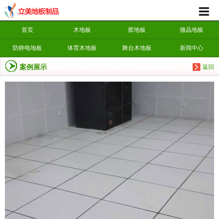
首页
木地板
胶地板
微晶地板
防静电地板
体育木地板
舞台木地板
新闻中心
案例展示
返回