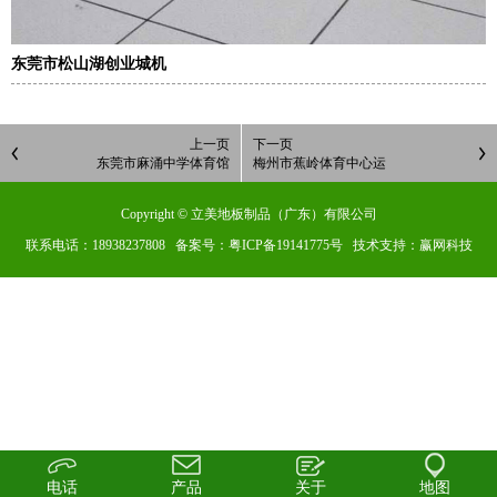
东莞市松山湖创业城机
上一页
下一页
东莞市麻涌中学体育馆
梅州市蕉岭体育中心运
Copyright © 立美地板制品（广东）有限公司
联系电话：18938237808 备案号：
粤ICP备19141775号
技术支持：赢网科技
电话
产品
关于
地图