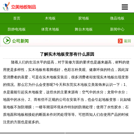
首页
木地板
胶地板
微晶地板
防静电地板
体育木地板
舞台木地板
新闻中心
公司新闻
返回
了解实木地板变形有什么原因
随着人们的生活水平的提高，对于装修方面的要求也是越来越高，材料的使
用更是多样性，实木地板有着脚感好，色彩古朴美观、健康环保的特点，因此深
受消费者的喜爱，可是在实木地板安装后，很多消费者却发现实木地板出现变形
的情况。那么它为什么会变形呢?今天和
东莞实木地板
立美装饰来认识一下：1、
水是最能引起实木地板变，这些水的主要来源有：空气中的水分；龙骨中水分；
地面中的水分。2、而有些不正规的公司在安装不当，也会引起地板变形：比如铺
装地板不加防潮膜；一楼等潮湿环境未作特别的防潮处理；使用了水性胶水；石
质地面和地板相接处的断面未作封闭处理等等。可想而知人们在使用产品的时候
注意的方面也是挺多的。